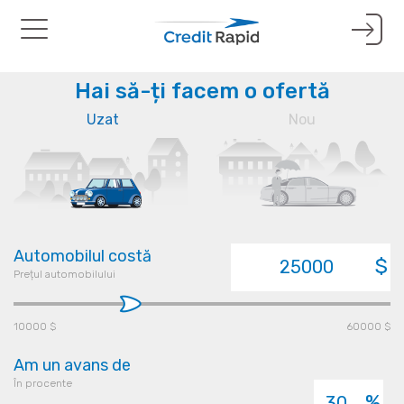
Toggle
navigation
Hai să-ți facem o ofertă
Uzat
Nou
Automobilul costă
$
Prețul automobilului
10000 $
60000 $
Am un avans de
În procente
%