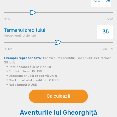
10%
60%
Termenul creditului
Alege numărul de luni
10 luni
60 luni
Exemplu reprezentativ:
Pentru suma creditului de
17500
USD
, termen
35
luni:
Rata dobânzii fixă
12
% anual
Comision lunar
15
USD
Dobânda anuală efectivă
24
%
Costul total al creditului
0
USD
Rata lunară
0
USD
Calculează
Aventurile lui Gheorghiță