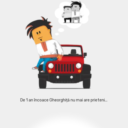
De 1 an încoace Gheorghiță nu mai are prieteni...