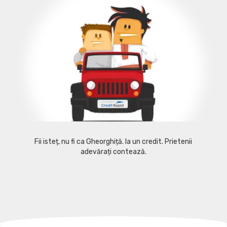
Fii isteț, nu fi ca Gheorghiță. Ia un credit. Prietenii
adevărați contează.