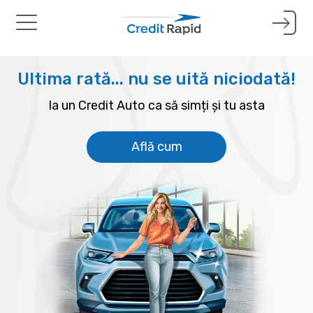
Toggle
navigation
Ultima rată... nu se uită niciodată!
Ia un Credit Auto ca să simți și tu asta
Află cum